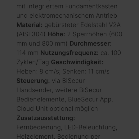
mit integriertem Fundamentkasten
und elektro­mecha­nischem Antrieb
Material:
gebürsteter Edelstahl V2A
(AISI 304)
Höhe:
2 Sperrhöhen (600
mm und 800 mm)
Durchmesser:
114 mm
Nutzungsfrequenz:
ca. 100
Zyklen/Tag
Geschwindigkeit:
Heben: 8 cm/s; Senken: 11 cm/s
Steuerung:
via BiSecur
Handsender, weitere BiSecur
Bedienelemente, BlueSecur App,
Cloud Unit optional möglich
Zusatzausstattung:
Fernbedienung, LED-Beleuchtung,
Heizelement, Bedienung per