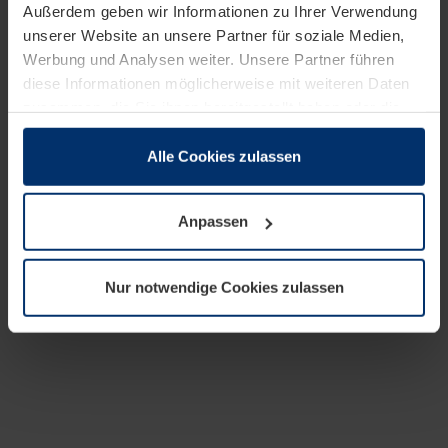
Außerdem geben wir Informationen zu Ihrer Verwendung
unserer Website an unsere Partner für soziale Medien,
Werbung und Analysen weiter. Unsere Partner führen
diese Informationen möglicherweise mit weiteren Daten
zusammen, die Sie ihnen bereitgestellt haben oder die
sie im Rahmen Ihrer Nutzung der Dienste gesammelt
haben.
Alle Cookies zulassen
Rechtlich können wir Cookies auf Ihrem Gerät speichern,
wenn diese für den Betrieb dieser Seite unbedingt
Anpassen
notwendig sind. Für alle anderen Cookie-Typen benötigen
wir Ihre Erlaubnis. Ihre Einwilligung können Sie jederzeit
in der Cookie-Erläuterung auf der Seite
Nur notwendige Cookies zulassen
Datenschutzerklärung
unserer Website ändern oder
widerrufen.