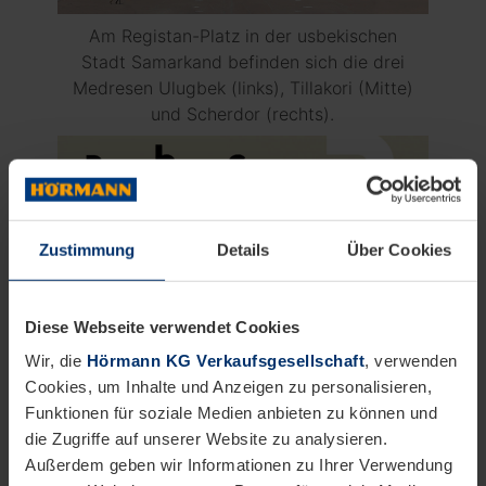
Am Registan-Platz in der usbekischen
Stadt Samarkand befinden sich die drei
Medresen Ulugbek (links), Tillakori (Mitte)
und Scherdor (rechts).
Zustimmung
Details
Über Cookies
Diese Webseite verwendet Cookies
Wir, die
Hörmann KG Verkaufsgesellschaft
, verwenden
Cookies, um Inhalte und Anzeigen zu personalisieren,
Funktionen für soziale Medien anbieten zu können und
Herbert Bayer entwarf die Schrift
die Zugriffe auf unserer Website zu analysieren.
„universum“ – ganz ohne Großbuchstaben.
Außerdem geben wir Informationen zu Ihrer Verwendung
Regierungserklärung