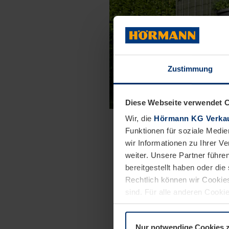
Zustimmung
Diese Webseite verwendet 
Wir, die
Hörmann KG Verkau
Rankgitter
Funktionen für soziale Medie
Ihr Gerätehaus soll mit 
wir Informationen zu Ihrer 
verschönert werden? Dann 
weiter. Unsere Partner führe
ein stabiles Rankgitter fü
bereitgestellt haben oder di
Angebot, das sich einfach
Rechtlich können wir Cookies
Außenwand des Geräte
sind. Für alle anderen Cookie
befestigen lässt
Erläuterung auf der Seite
Dat
Nur notwendige Cookies 