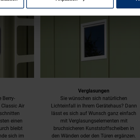
Verglasungen
e Berry-
Sie wünschen sich natürlichen
 Classic Air
Lichteinfall in Ihrem Gerätehaus? Dann
schnitten
lässt es sich auf Wunsch ganz einfach
isten einen
mit Verglasungselementen mit
urch bleibt
bruchsicheren Kunststoffscheiben in
nde sich im
den Wänden oder den Türen ergänzen.