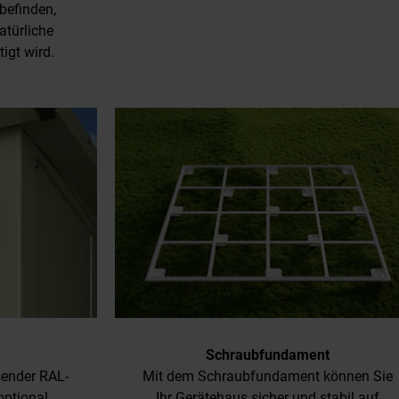
befinden,
atürliche
igt wird.
Schraubfundament
sender RAL-
Mit dem Schraubfundament können Sie
optional
Ihr Gerätehaus sicher und stabil auf