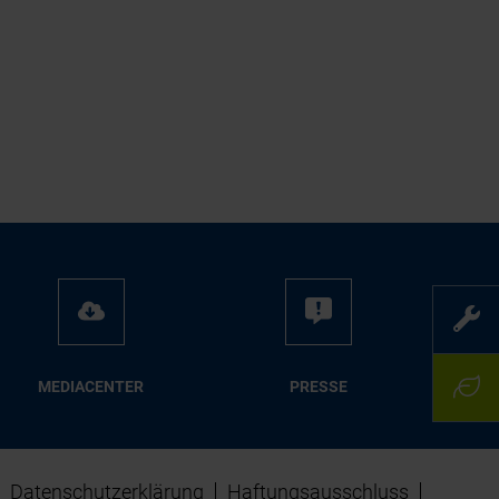
ME­DIA­CEN­TER
PRES­SE
Datenschutzerklärung
Haftungsausschluss