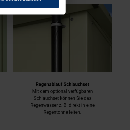
Regenablauf Schlauchset
Mit dem optional verfügbaren
Schlauchset können Sie das
Regenwasser z. B. direkt in eine
Regentonne leiten.