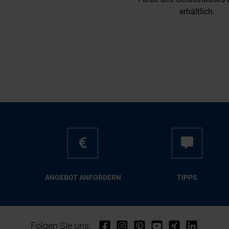
erhältlich.
AN­GE­BOT AN­FOR­DERN
TIPPS
Folgen Sie uns: