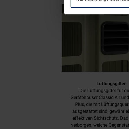
Lüftungsgitter
Die Lüftungsgitter für di
Gerätehäuser Classic Air und
Plus, die mit Lüftungsquer
ausgestattet sind, gewährle
effektiven Sichtschutz. Dad
verborgen, welche Gegenstä