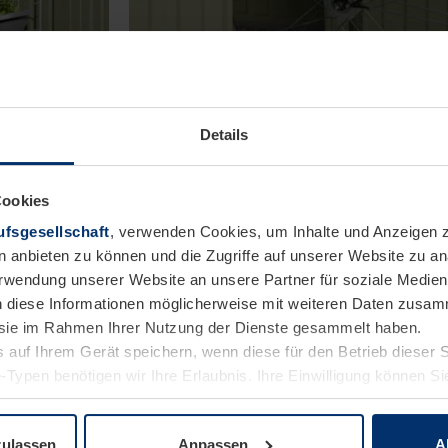
Details
Cookies
fsgesellschaft
, verwenden Cookies, um Inhalte und Anzeigen z
Bodenschwellenrampe (außen)
n anbieten zu können und die Zugriffe auf unserer Website zu 
Pflanzen
Mit der außenliegenden
Verwendung unserer Website an unsere Partner für soziale Medi
haben wir
Bodenschwellenrampe lassen sich
n diese Informationen möglicherweise mit weiteren Daten zusam
r Sie im
Schubkarre, Rasenmäher oder
e sie im Rahmen Ihrer Nutzung der Dienste gesammelt haben.
 an einer
Fahrräder problemlos in das
 auf Ihrem Gerät speichern, wenn diese für den Betrieb dieser 
hauses
Gerätehaus hinein- und herausschieben.
-Typen benötigen wir Ihre Erlaubnis. Ihre Einwilligung können Sie
enschutzerklärung
unserer Website ändern oder widerrufen.
zulassen
Anpassen
A