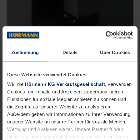
Zustimmung
Details
Über Cookies
Diese Webseite verwendet Cookies
Regenfallrohr-Set (2 Stück)
Wir, die
Hörmann KG Verkaufsgesellschaft
, verwenden
Das Regenfallrohr (5,5 × 5,5 cm) inkl.
Cookies, um Inhalte und Anzeigen zu personalisieren,
Befestigungsmaterial ist in passender RAL-Farbe
Funktionen für soziale Medien anbieten zu können und
des Gerätehauses optional erhältlich. Bei den
die Zugriffe auf unserer Website zu analysieren.
Gerätehäusern mit Flach- und Pultdach
gehört das
Außerdem geben wir Informationen zu Ihrer Verwendung
Regenfallrohr zur
Serienausstattung
.
unserer Website an unsere Partner für soziale Medien,
Werbung und Analysen weiter. Unsere Partner führen
diese Informationen möglicherweise mit weiteren Daten