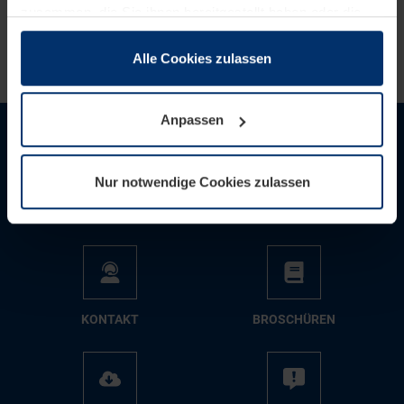
zusammen, die Sie ihnen bereitgestellt haben oder die
sie im Rahmen Ihrer Nutzung der Dienste gesammelt
haben.
Alle Cookies zulassen
Rechtlich können wir Cookies auf Ihrem Gerät speichern,
wenn diese für den Betrieb dieser Seite unbedingt
Anpassen
notwendig sind. Für alle anderen Cookie-Typen benötigen
wir Ihre Erlaubnis. Ihre Einwilligung können Sie jederzeit
in der Cookie-Erläuterung auf der Seite
Nur notwendige Cookies zulassen
Datenschutzerklärung
unserer Website ändern oder
widerrufen.
AN­GE­BOT AN­FOR­DERN
TIPPS
KON­TAKT
BRO­SCHÜ­REN