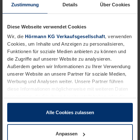
Zustimmung
Details
Über Cookies
Diese Webseite verwendet Cookies
Wir, die
Hörmann KG Verkaufsgesellschaft
, verwenden
Cookies, um Inhalte und Anzeigen zu personalisieren,
Funktionen für soziale Medien anbieten zu können und
die Zugriffe auf unserer Website zu analysieren.
Außerdem geben wir Informationen zu Ihrer Verwendung
unserer Website an unsere Partner für soziale Medien,
Werbung und Analysen weiter. Unsere Partner führen
diese Informationen möglicherweise mit weiteren Daten
zusammen, die Sie ihnen bereitgestellt haben oder die
Einkauf
sie im Rahmen Ihrer Nutzung der Dienste gesammelt
haben.
Alle Cookies zulassen
Unser Einkauf ist für die gesamte
Rechtlich können wir Cookies auf Ihrem Gerät speichern,
Materialbeschaffung zuständig. Als
wenn diese für den Betrieb dieser Seite unbedingt
Anpassen
notwendig sind. Für alle anderen Cookie-Typen benötigen
Ansprechpartner für beispielsweise