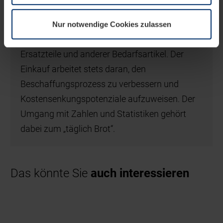
wir Ihre Erlaubnis. Ihre Einwilligung können Sie jederzeit
Lieferanten und Produktion koordiniert das
in der Cookie-Erläuterung auf der Seite
Team Einkauf die termingerechte
Nur notwendige Cookies zulassen
Datenschutzerklärung
unserer Website ändern oder
Bereitstellung aller Produktionsmittel,
widerrufen.
Ersatzteile und anderer Bedarfsartikel. Der
Einkauf arbeitet stets daran, den
Beschaffungsprozess zu verbessern und
Kostensenkungspotenziale aufzuweisen. Der
Umgang mit Zahlen und Statistiken gehört
dabei zum „täglich Brot“.
Das könnte Sie
auch interessieren