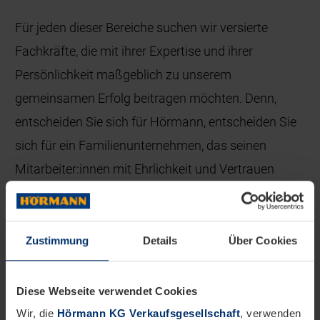
Für jeden dieser Bereiche suchen wir versierte
Fachkräfte, die mit ihrer Expertise und ihrer
Persönlichkeit maßgeblich zu unserem
gemeinsamen Erfolg beitragen möchten. Denn,
entscheiden Sie sich für Hörmann, entscheiden Sie
sich für ein Familienunternehmen, das seinen
Mitarbeiter:innen mit Ehrlichkeit und Vertrauen
begegnet.
Zustimmung
Details
Über Cookies
Diese Webseite verwendet Cookies
Wir, die
Hörmann KG Verkaufsgesellschaft
, verwenden