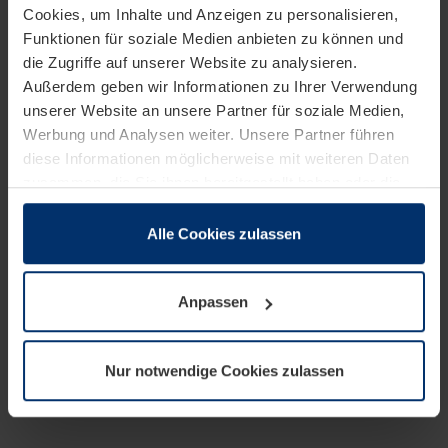
Cookies, um Inhalte und Anzeigen zu personalisieren,
Funktionen für soziale Medien anbieten zu können und
die Zugriffe auf unserer Website zu analysieren.
Außerdem geben wir Informationen zu Ihrer Verwendung
unserer Website an unsere Partner für soziale Medien,
Werbung und Analysen weiter. Unsere Partner führen
diese Informationen möglicherweise mit weiteren Daten
zusammen, die Sie ihnen bereitgestellt haben oder die
sie im Rahmen Ihrer Nutzung der Dienste gesammelt
haben.
Alle Cookies zulassen
Rechtlich können wir Cookies auf Ihrem Gerät speichern,
wenn diese für den Betrieb dieser Seite unbedingt
Anpassen
notwendig sind. Für alle anderen Cookie-Typen benötigen
wir Ihre Erlaubnis. Ihre Einwilligung können Sie jederzeit
in der Cookie-Erläuterung auf der Seite
Nur notwendige Cookies zulassen
Datenschutzerklärung
unserer Website ändern oder
widerrufen.