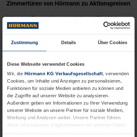
Zimmertüren von Hörmann zu Aktionspreisen
Hörmann Zimmertüren aus Holz und Glas bieten
eine große Designvielfalt für jeden Einrichtungsstil
und eine hohe Produktqualität. Zudem sind alle
Zustimmung
Details
Über Cookies
Aktionstüren serienmäßig CO
-neutral. Sichern Sie
2
sich jetzt Ihre neue
Zimmertür zum attraktiven
Diese Webseite verwendet Cookies
Vorteilspreis
!
Wir, die
Hörmann KG Verkaufsgesellschaft
, verwenden
Cookies, um Inhalte und Anzeigen zu personalisieren,
Wählen Sie mit unseren
optionalen Zusatzpaketen
Funktionen für soziale Medien anbieten zu können und
einen
Wunsch-Türdrücker
ganz nach Ihrem
die Zugriffe auf unserer Website zu analysieren.
Außerdem geben wir Informationen zu Ihrer Verwendung
Geschmack. Entscheiden Sie sich für
rund oder
unserer Website an unsere Partner für soziale Medien,
eckig
,
Edelstahl
oder unsere moderne black.edition
Werbung und Analysen weiter. Unsere Partner führen
mit Drückern in
Tiefschwarz matt
. Besonders
diese Informationen möglicherweise mit weiteren Daten
zusammen, die Sie ihnen bereitgestellt haben oder die
elegant und komfortabel sind auch unsere