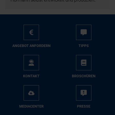
AN­GE­BOT AN­FOR­DERN
TIPPS
KON­TAKT
BRO­SCHÜ­REN
ME­DIA­CEN­TER
PRES­SE