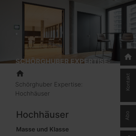
home
SCHÖRGHUBER EXPERTISE:
home
Kontakt
Schörghuber Expertise:
Hochhäuser
Hochhäuser
Abo
Masse und Klasse