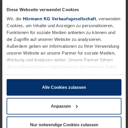
Sicht des Verarbeiters besonders
Diese Webseite verwendet Cookies
an?
Wir, die
Hörmann KG Verkaufsgesellschaft
, verwenden
Das Verhältnis zwischen
Cookies, um Inhalte und Anzeigen zu personalisieren,
Türblattgröße und Raumgröße muss
Funktionen für soziale Medien anbieten zu können und
stimmen. Zunächst herrscht in der
die Zugriffe auf unserer Website zu analysieren.
Schleusenkammer grundsätzlich
Außerdem geben wir Informationen zu Ihrer Verwendung
unserer Website an unsere Partner für soziale Medien,
ein erhöhter Luftdruck. Je größer
Werbung und Analysen weiter. Unsere Partner führen
die Tür, desto größer der
diese Informationen möglicherweise mit weiteren Daten
Öffnungswiderstand. Der erhöht
zusammen, die Sie ihnen bereitgestellt haben oder die
sich sogar noch beim Öffnen der
sie im Rahmen Ihrer Nutzung der Dienste gesammelt
haben.
Alle Cookies zulassen
innenliegenden Tür: Die Luft in der
Rechtlich können wir Cookies auf Ihrem Gerät speichern,
Schleusenkammer wird temporär
wenn diese für den Betrieb dieser Seite unbedingt
komprimiert und dadurch die Kraft
Anpassen
notwendig sind. Für alle anderen Cookie-Typen benötigen
auf die Tür noch einmal verstärkt.
wir Ihre Erlaubnis. Ihre Einwilligung können Sie jederzeit
in der Cookie-Erläuterung auf der Seite
Ist sie zu hoch, ließen sich die
Nur notwendige Cookies zulassen