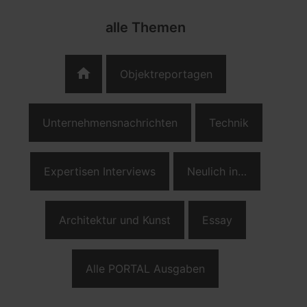
alle Themen
home
Objektreportagen
Unternehmensnachrichten
Technik
Expertisen Interviews
Neulich in…
Architektur und Kunst
Essay
Alle PORTAL Ausgaben