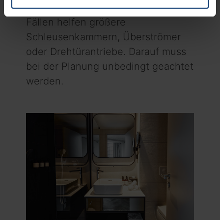
Datenschutzerklärung
unserer Website ändern oder
Türen nicht mehr öffnen. In solchen
widerrufen.
Fällen helfen größere
Schleusenkammern, Überströmer
oder Drehtürantriebe. Darauf muss
bei der Planung unbedingt geachtet
werden.