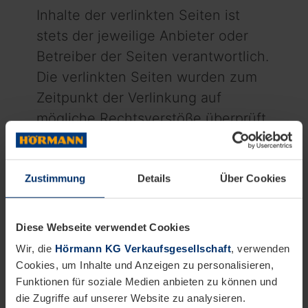
Inhalte der verlinkten Seiten ist
stets der jeweilige Anbieter oder
Betreiber der Seiten verantwortlich.
Die verlinkten Seiten wurden zum
Zeitpunkt der Verlinkung auf
mögliche Rechtsverstöße überprüft.
Rechtswidrige Inhalte waren zum
Zeitpunkt der Verlinkung nicht
Zustimmung
Details
Über Cookies
erkennbar.
Eine permanente inhaltliche
Diese Webseite verwendet Cookies
Kontrolle der verlinkten Seiten ist
Wir, die
Hörmann KG Verkaufsgesellschaft
, verwenden
jedoch ohne konkrete
Cookies, um Inhalte und Anzeigen zu personalisieren,
Anhaltspunkte einer
Funktionen für soziale Medien anbieten zu können und
die Zugriffe auf unserer Website zu analysieren.
Rechtsverletzung nicht zumutbar.