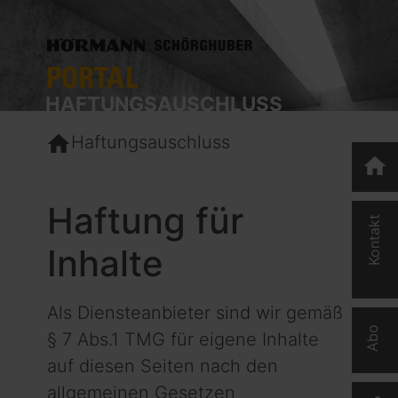
HAFTUNGSAUSCHLUSS
home
Haftungsauschluss
home
Haftung für
Kontakt
Inhalte
Als Diensteanbieter sind wir gemäß
Abo
§ 7 Abs.1 TMG für eigene Inhalte
auf diesen Seiten nach den
allgemeinen Gesetzen