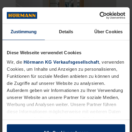
Zustimmung
Details
Über Cookies
Diese Webseite verwendet Cookies
Wir, die
Hörmann KG Verkaufsgesellschaft
, verwenden
Cookies, um Inhalte und Anzeigen zu personalisieren,
Funktionen für soziale Medien anbieten zu können und
Seitenteile aus Glas vergrößern den
die Zugriffe auf unserer Website zu analysieren.
Durchgang optisch und sorgen für
Außerdem geben wir Informationen zu Ihrer Verwendung
Transparenz.
unserer Website an unsere Partner für soziale Medien,
Werbung und Analysen weiter. Unsere Partner führen
diese Informationen möglicherweise mit weiteren Daten
zusammen, die Sie ihnen bereitgestellt haben oder die
sie im Rahmen Ihrer Nutzung der Dienste gesammelt