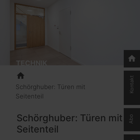
home
TECHNIK
home
Kontakt
Schörghuber: Türen mit
Seitenteil
Schörghuber: Türen mit
Abo
Seitenteil