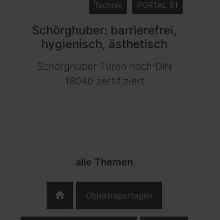
Technik
PORTAL 61
Schörghuber: barrierefrei,
hygienisch, ästhetisch
Schörghuber Türen nach DIN
18040 zertifiziert
alle Themen
home
Objektreportagen