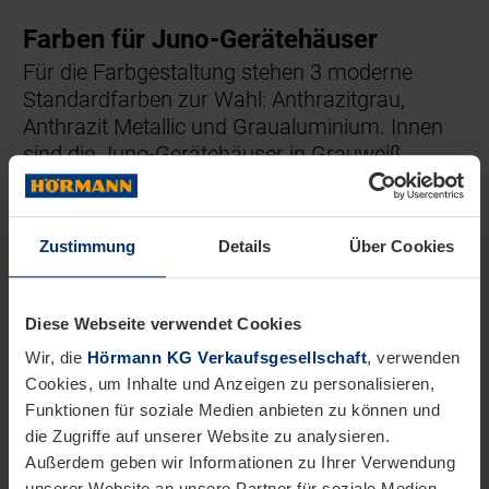
Farben für Juno-Gerätehäuser
Für die Farbgestaltung stehen 3 moderne
Standardfarben zur Wahl: Anthrazitgrau,
Anthrazit Metallic und Graualuminium. Innen
sind die Juno-Gerätehäuser in Grauweiß
lackiert.
Zustimmung
Details
Über Cookies
Diese Webseite verwendet Cookies
Wir, die
Hörmann KG Verkaufsgesellschaft
, verwenden
Cookies, um Inhalte und Anzeigen zu personalisieren,
Funktionen für soziale Medien anbieten zu können und
die Zugriffe auf unserer Website zu analysieren.
Außerdem geben wir Informationen zu Ihrer Verwendung
unserer Website an unsere Partner für soziale Medien,