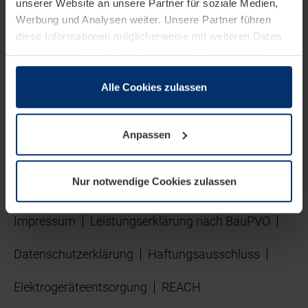
unserer Website an unsere Partner für soziale Medien,
Werbung und Analysen weiter. Unsere Partner führen
diese Informationen möglicherweise mit weiteren Daten
zusammen, die Sie ihnen bereitgestellt haben oder die
Standardfarbe: RAL 5014 Taubenblau
sie im Rahmen Ihrer Nutzung der Dienste gesammelt
haben.
Alle Cookies zulassen
Rechtlich können wir Cookies auf Ihrem Gerät speichern,
wenn diese für den Betrieb dieser Seite unbedingt
Anpassen
notwendig sind. Für alle anderen Cookie-Typen benötigen
wir Ihre Erlaubnis. Ihre Einwilligung können Sie jederzeit
in der Cookie-Erläuterung auf der Seite
Nur notwendige Cookies zulassen
Datenschutzerklärung
unserer Website ändern oder
© 2026 Hörmann
widerrufen.
Impressum
Leistungserklärung nach BauPVO
Datenschutzerklärung
Haftungsausschluss
Elektrogeräteentsorgung
REACH