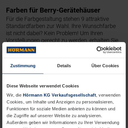
Farben für Berry-Gerätehäuser
Für die Farbgestaltung stehen 9 attraktive
Standardfarben zur Wahl. Ihre Wunschfarbe
ist nicht dabei? Kein Problem! Um Ihren
Vorstellungen gerecht zu werden, erhalten Sie
die Hörmann Gerätehäuser gegen einen
Aufpreis auch in sämtlichen RAL-Farben.
Zustimmung
Details
Über Cookies
Diese Webseite verwendet Cookies
Wir, die
Hörmann KG Verkaufsgesellschaft
, verwenden
Cookies, um Inhalte und Anzeigen zu personalisieren,
Funktionen für soziale Medien anbieten zu können und
die Zugriffe auf unserer Website zu analysieren.
Außerdem geben wir Informationen zu Ihrer Verwendung