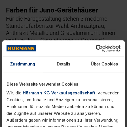
Farben für Juno-Gerätehäuser
Für die Farbgestaltung stehen 3 moderne
Standardfarben zur Wahl: Anthrazitgrau,
Anthrazit Metallic und Graualuminium. Innen
sind die Juno-Gerätehäuser in Grauweiß
lackiert.
Zustimmung
Details
Über Cookies
Diese Webseite verwendet Cookies
Wir, die
Hörmann KG Verkaufsgesellschaft
, verwenden
Cookies, um Inhalte und Anzeigen zu personalisieren,
Funktionen für soziale Medien anbieten zu können und
die Zugriffe auf unserer Website zu analysieren.
Außerdem geben wir Informationen zu Ihrer Verwendung
unserer Website an unsere Partner für soziale Medien,