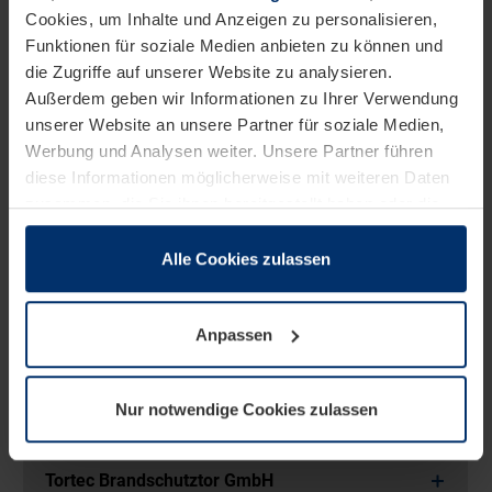
Hörmann KG Antriebstechnik
Cookies, um Inhalte und Anzeigen zu personalisieren,
Funktionen für soziale Medien anbieten zu können und
die Zugriffe auf unserer Website zu analysieren.
Hörmann KG Brandis
Außerdem geben wir Informationen zu Ihrer Verwendung
unserer Website an unsere Partner für soziale Medien,
Werbung und Analysen weiter. Unsere Partner führen
Fachrichtung Maschinenbau
diese Informationen möglicherweise mit weiteren Daten
zusammen, die Sie ihnen bereitgestellt haben oder die
Hörmann KG Antriebstechnik
sie im Rahmen Ihrer Nutzung der Dienste gesammelt
haben.
Alle Cookies zulassen
Rechtlich können wir Cookies auf Ihrem Gerät speichern,
Hörmann KG Brandis
wenn diese für den Betrieb dieser Seite unbedingt
Anpassen
notwendig sind. Für alle anderen Cookie-Typen benötigen
Seuster KG
wir Ihre Erlaubnis. Ihre Einwilligung können Sie jederzeit
in der Cookie-Erläuterung auf der Seite
Nur notwendige Cookies zulassen
Datenschutzerklärung
unserer Website ändern oder
Hörmann KG Freisen
widerrufen.
Tortec Brandschutztor GmbH