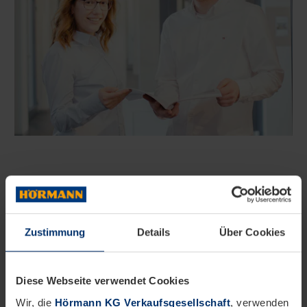
Bereich:
Gewerblich/Technisch
Wir bieten Praktikumsplätze in verschiedenen
Fachrichtungen an
Zustimmung
Details
Über Cookies
Fachrichtung Elektrotechnik
Diese Webseite verwendet Cookies
Wir, die
Hörmann KG Verkaufsgesellschaft
, verwenden