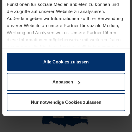
Funktionen für soziale Medien anbieten zu können und
als 30 Standorten Expert:innen aus den
die Zugriffe auf unserer Website zu analysieren.
unterschiedlichen Fachbereichen aktiv.
Außerdem geben wir Informationen zu Ihrer Verwendung
unserer Website an unsere Partner für soziale Medien,
Werbung und Analysen weiter. Unsere Partner führen
diese Informationen möglicherweise mit weiteren Daten
zusammen, die Sie ihnen bereitgestellt haben oder die
sie im Rahmen Ihrer Nutzung der Dienste gesammelt
haben.
Alle Cookies zulassen
Rechtlich können wir Cookies auf Ihrem Gerät speichern,
wenn diese für den Betrieb dieser Seite unbedingt
Anpassen
notwendig sind. Für alle anderen Cookie-Typen benötigen
wir Ihre Erlaubnis. Ihre Einwilligung können Sie jederzeit
in der Cookie-Erläuterung auf der Seite
Nur notwendige Cookies zulassen
Datenschutzerklärung
unserer Website ändern oder
widerrufen.