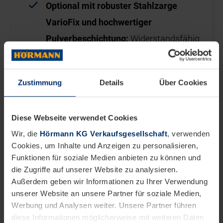
Optional mit robuster Stahlzarge
VarioFix und hochwertiger
Pulverbeschichtung:
Widerstandsfähig
gegen Zusammenstöße mit Bobbycars
und unempfindlich gegenüber
Zustimmung
Details
Über Cookies
Wischwasser
Aktionsgrößen (gefälztes Türblatt):
Diese Webseite verwendet Cookies
610, 735, 860, 985 mm (Breite) × 1985,
Wir, die
Hörmann KG Verkaufsgesellschaft
, verwenden
2110 mm (Höhe) für Wandstärken von
Cookies, um Inhalte und Anzeigen zu personalisieren,
80 bis 320 mm
Funktionen für soziale Medien anbieten zu können und
die Zugriffe auf unserer Website zu analysieren.
Aktionsgrößen (stumpf
Außerdem geben wir Informationen zu Ihrer Verwendung
unserer Website an unsere Partner für soziale Medien,
einschlagendes Türblatt):
584, 709,
Werbung und Analysen weiter. Unsere Partner führen
834, 959 mm (Breite) × 1972, 2097 mm
diese Informationen möglicherweise mit weiteren Daten