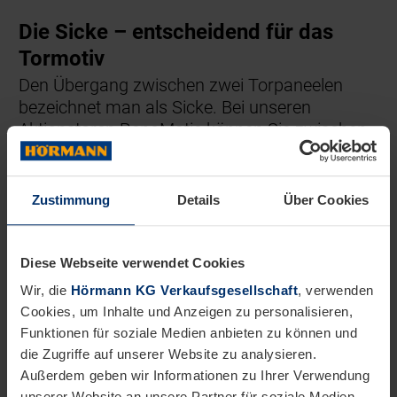
Die Sicke – entscheidend für das
Tormotiv
Den Übergang zwischen zwei Torpaneelen
bezeichnet man als Sicke. Bei unseren
Aktionstoren RenoMatic können Sie zwischen
schmaleren Torpaneelen (M-Sicke) und
breiteren Paneelen (L-Sicke) wählen.
Zustimmung
Details
Über Cookies
Diese Webseite verwendet Cookies
Wir, die
Hörmann KG Verkaufsgesellschaft
, verwenden
Cookies, um Inhalte und Anzeigen zu personalisieren,
Funktionen für soziale Medien anbieten zu können und
die Zugriffe auf unserer Website zu analysieren.
Außerdem geben wir Informationen zu Ihrer Verwendung
unserer Website an unsere Partner für soziale Medien,