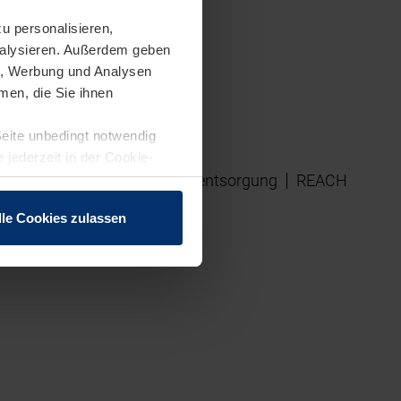
u personalisieren,
analysieren. Außerdem geben
en, Werbung und Analysen
men, die Sie ihnen
Seite unbedingt notwendig
 jederzeit in der Cookie-
sausschluss
Elektrogeräteentsorgung
REACH
lle Cookies zulassen