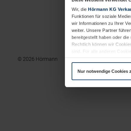
Wir, die
Hörmann KG Verkau
Funktionen für soziale Medie
wir Informationen zu Ihrer 
weiter. Unsere Partner führe
bereitgestellt haben oder di
Rechtlich können wir Cookies
sind. Für alle anderen Cookie
© 2026 Hörmann
Impressum
Erläuterung auf der Seite
Leistungser
Dat
Nur notwendige Cookies 