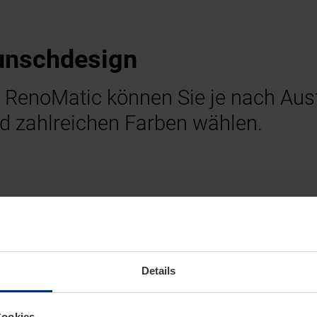
Wunschdesign
 RenoMatic können Sie je nach Au
d zahlreichen Farben wählen.
Details
Cookies