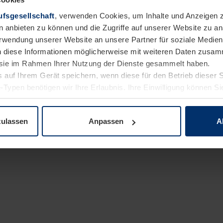
fsgesellschaft
, verwenden Cookies, um Inhalte und Anzeigen z
n anbieten zu können und die Zugriffe auf unserer Website zu 
Verwendung unserer Website an unsere Partner für soziale Medi
n diese Informationen möglicherweise mit weiteren Daten zusam
e sie im Rahmen Ihrer Nutzung der Dienste gesammelt haben.
 auf Ihrem Gerät speichern, wenn diese für den Betrieb dieser 
-Typen benötigen wir Ihre Erlaubnis. Ihre Einwilligung können Sie
klärung nach BauPVO
enschutzerklärung
unserer Website ändern oder widerrufen.
Datenschutzerklärung
Haftung
zulassen
Anpassen
A