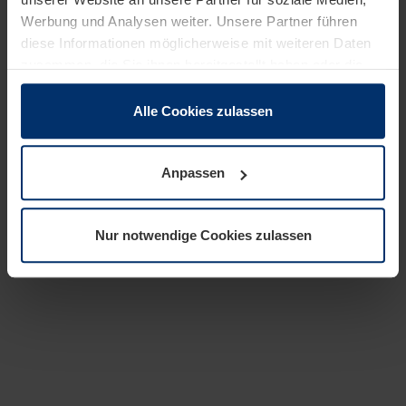
Werbung und Analysen weiter. Unsere Partner führen
diese Informationen möglicherweise mit weiteren Daten
zusammen, die Sie ihnen bereitgestellt haben oder die
sie im Rahmen Ihrer Nutzung der Dienste gesammelt
haben.
Alle Cookies zulassen
Rechtlich können wir Cookies auf Ihrem Gerät speichern,
wenn diese für den Betrieb dieser Seite unbedingt
Anpassen
notwendig sind. Für alle anderen Cookie-Typen benötigen
wir Ihre Erlaubnis. Ihre Einwilligung können Sie jederzeit
in der Cookie-Erläuterung auf der Seite
Nur notwendige Cookies zulassen
Datenschutzerklärung
unserer Website ändern oder
widerrufen.