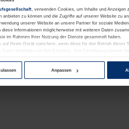
fsgesellschaft
, verwenden Cookies, um Inhalte und Anzeigen z
n anbieten zu können und die Zugriffe auf unserer Website zu 
Verwendung unserer Website an unsere Partner für soziale Medi
n diese Informationen möglicherweise mit weiteren Daten zusam
e sie im Rahmen Ihrer Nutzung der Dienste gesammelt haben.
 auf Ihrem Gerät speichern, wenn diese für den Betrieb dieser 
-Typen benötigen wir Ihre Erlaubnis. Ihre Einwilligung können Sie
enschutzerklärung
unserer Website ändern oder widerrufen.
klärung nach BauPVO
Datenschutzerklärung
Haftung
zulassen
Anpassen
A