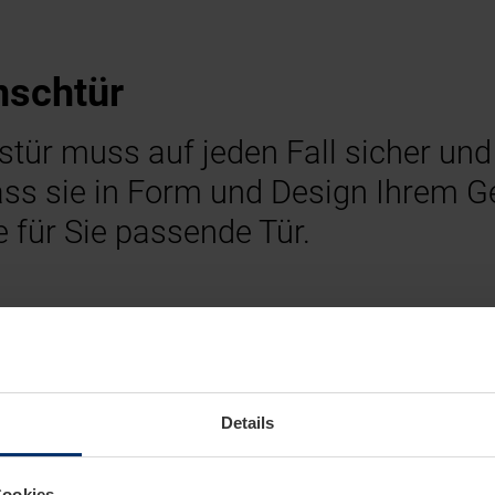
nschtür
stür muss auf jeden Fall sicher 
dass sie in Form und Design Ihrem
 für Sie passende Tür.
Details
Cookies