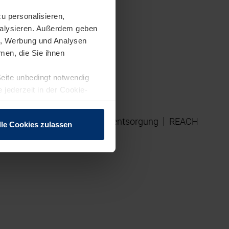
u personalisieren,
analysieren. Außerdem geben
en, Werbung und Analysen
men, die Sie ihnen
Seite unbedingt notwendig
 jederzeit in der Cookie-
sausschluss
Elektrogeräteentsorgung
REACH
lle Cookies zulassen