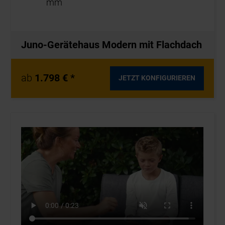
mm
Juno-Gerätehaus Modern mit Flachdach
ab
1.798 € *
JETZT KONFIGURIEREN
22