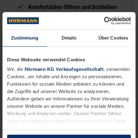
Komfortables Öffnen und Schließen
dank zwei integrierten Dämpfern
Integrierte Bodenlüftung
zur
Zustimmung
Details
Über Cookies
Vermeidung von Feuchtigkeit
Individuell anpassbar
durch
Diese Webseite verwendet Cookies
höhenverstellbare Füße
Wir, die
Hörmann KG Verkaufsgesellschaft
, verwenden
Aktionsgröße:
1600 × 800 × 725 mm (B
Cookies, um Inhalte und Anzeigen zu personalisieren,
Funktionen für soziale Medien anbieten zu können und
× T × H)
die Zugriffe auf unserer Website zu analysieren.
Außerdem geben wir Informationen zu Ihrer Verwendung
unserer Website an unsere Partner für soziale Medien,
Juno-Gartenbox
Werbung und Analysen weiter. Unsere Partner führen
diese Informationen möglicherweise mit weiteren Daten
zusammen, die Sie ihnen bereitgestellt haben oder die
ab
499 € *
JETZT KONFIGURIEREN
sie im Rahmen Ihrer Nutzung der Dienste gesammelt