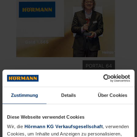
PORTAL 64
Unternehmensnachrichten
Zustimmung
Details
Über Cookies
Hörmann: Architects Darling
Awards 2025
Diese Webseite verwendet Cookies
Hörmann wird zweifach mit Gold
Wir, die
Hörmann KG Verkaufsgesellschaft
, verwenden
ausgezeichnet
Cookies, um Inhalte und Anzeigen zu personalisieren,