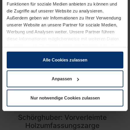
Funktionen für soziale Medien anbieten zu können und
die Zugriffe auf unserer Website zu analysieren.
Außerdem geben wir Informationen zu Ihrer Verwendung
unserer Website an unsere Partner für soziale Medien,
Werbung und Analysen weiter. Unsere Partner führen
diese Informationen möglicherweise mit weiteren Daten
zusammen, die Sie ihnen bereitgestellt haben oder die
sie im Rahmen Ihrer Nutzung der Dienste gesammelt
haben.
Alle Cookies zulassen
Rechtlich können wir Cookies auf Ihrem Gerät speichern,
wenn diese für den Betrieb dieser Seite unbedingt
Anpassen
notwendig sind. Für alle anderen Cookie-Typen benötigen
PORTAL 64
wir Ihre Erlaubnis. Ihre Einwilligung können Sie jederzeit
in der Cookie-Erläuterung auf der Seite
Nur notwendige Cookies zulassen
Datenschutzerklärung
unserer Website ändern oder
Unternehmensnachrichten
widerrufen.
Schörghuber: Vorverleimte
Holzumfassungszarge