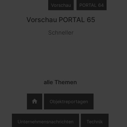
Vorschau
PORTAL 64
Vorschau PORTAL 65
Schneller
alle Themen
home
Objektreportagen
Unternehmensnachrichten
Technik