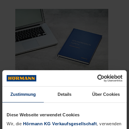
PORTAL 47
Unternehmensnachrichten
Zustimmung
Details
Über Cookies
Hörmann: Technikhandbuch
Diese Webseite verwendet Cookies
„Grundwissen Türen“
Wir, die
Hörmann KG Verkaufsgesellschaft
, verwenden