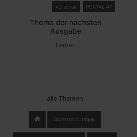
Vorschau
PORTAL 47
Thema der nächsten
Ausgabe
Lernen
alle Themen
home
Objektreportagen