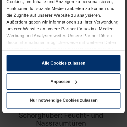
Cookies, um Inhalte und Anzeigen zu personalisieren,
Funktionen für soziale Medien anbieten zu können und
die Zugriffe auf unserer Website zu analysieren.
Außerdem geben wir Informationen zu Ihrer Verwendung
unserer Website an unsere Partner für soziale Medien,
Werbung und Analysen weiter. Unsere Partner führen
diese Informationen möglicherweise mit weiteren Daten
zusammen, die Sie ihnen bereitgestellt haben oder die
sie im Rahmen Ihrer Nutzung der Dienste gesammelt
haben.
Alle Cookies zulassen
Rechtlich können wir Cookies auf Ihrem Gerät speichern,
wenn diese für den Betrieb dieser Seite unbedingt
Anpassen
notwendig sind. Für alle anderen Cookie-Typen benötigen
PORTAL 47
wir Ihre Erlaubnis. Ihre Einwilligung können Sie jederzeit
in der Cookie-Erläuterung auf der Seite
Nur notwendige Cookies zulassen
Unternehmensnachrichten
Datenschutzerklärung
unserer Website ändern oder
widerrufen.
Schörghuber: Feucht- und
Nassraumtüren