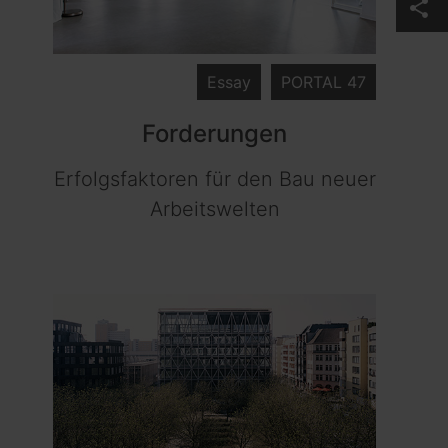
share
Essay
PORTAL 47
Forderungen
Erfolgsfaktoren für den Bau neuer
Arbeitswelten