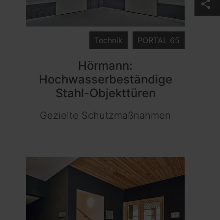
share
Technik
PORTAL 65
Hörmann:
Hochwasserbeständige
Stahl-Objekttüren
Gezielte Schutzmaßnahmen