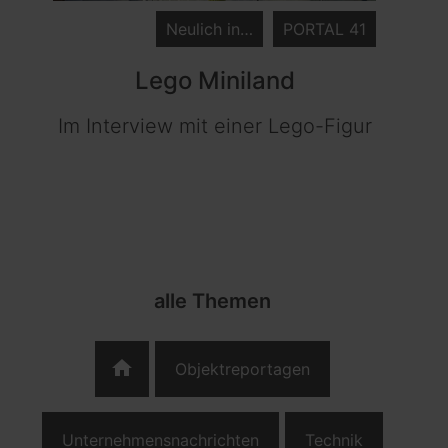
Neulich in…
PORTAL 41
Lego Miniland
Im Interview mit einer Lego-Figur
alle Themen
home
Objektreportagen
Unternehmensnachrichten
Technik