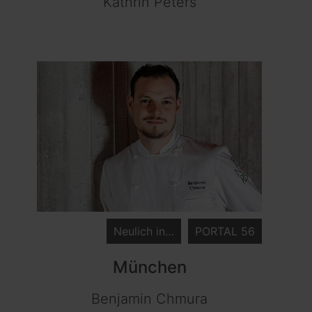
Kathrin Peters
Neulich in…
PORTAL 56
München
Benjamin Chmura