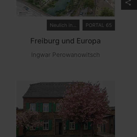
share
Neulich in…
PORTAL 65
Freiburg und Europa
Ingwar Perowanowitsch