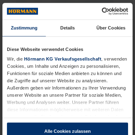
Zustimmung
Details
Über Cookies
Diese Webseite verwendet Cookies
Wir, die
Hörmann KG Verkaufsgesellschaft
, verwenden
Cookies, um Inhalte und Anzeigen zu personalisieren,
Neulich in…
PORTAL 52
Funktionen für soziale Medien anbieten zu können und
die Zugriffe auf unserer Website zu analysieren.
Berlin
Außerdem geben wir Informationen zu Ihrer Verwendung
unserer Website an unsere Partner für soziale Medien,
Berlin
Werbung und Analysen weiter. Unsere Partner führen
diese Informationen möglicherweise mit weiteren Daten
zusammen, die Sie ihnen bereitgestellt haben oder die
sie im Rahmen Ihrer Nutzung der Dienste gesammelt
haben.
Alle Cookies zulassen