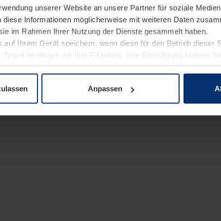
Verwendung unserer Website an unsere Partner für soziale Medi
n diese Informationen möglicherweise mit weiteren Daten zusam
e sie im Rahmen Ihrer Nutzung der Dienste gesammelt haben.
 auf Ihrem Gerät speichern, wenn diese für den Betrieb dieser 
-Typen benötigen wir Ihre Erlaubnis. Ihre Einwilligung können Sie
enschutzerklärung
unserer Website ändern oder widerrufen.
zulassen
Anpassen
A