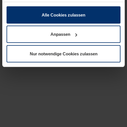
zusammen, die Sie ihnen bereitgestellt haben oder die
sie im Rahmen Ihrer Nutzung der Dienste gesammelt
haben.
Alle Cookies zulassen
Rechtlich können wir Cookies auf Ihrem Gerät speichern,
wenn diese für den Betrieb dieser Seite unbedingt
Anpassen
notwendig sind. Für alle anderen Cookie-Typen benötigen
wir Ihre Erlaubnis. Ihre Einwilligung können Sie jederzeit
in der Cookie-Erläuterung auf der Seite
Nur notwendige Cookies zulassen
Datenschutzerklärung
unserer Website ändern oder
widerrufen.