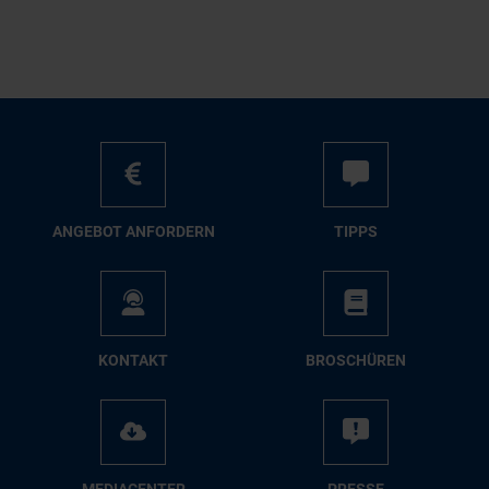
AN­GE­BOT AN­FOR­DERN
TIPPS
KON­TAKT
BRO­SCHÜ­REN