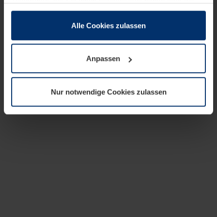
zusammen, die Sie ihnen bereitgestellt haben oder die
sie im Rahmen Ihrer Nutzung der Dienste gesammelt
haben.
Alle Cookies zulassen
Rechtlich können wir Cookies auf Ihrem Gerät speichern,
wenn diese für den Betrieb dieser Seite unbedingt
Anpassen
notwendig sind. Für alle anderen Cookie-Typen benötigen
wir Ihre Erlaubnis. Ihre Einwilligung können Sie jederzeit
in der Cookie-Erläuterung auf der Seite
Nur notwendige Cookies zulassen
Datenschutzerklärung
unserer Website ändern oder
widerrufen.