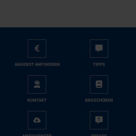
AN­GE­BOT AN­FOR­DERN
TIPPS
KON­TAKT
BRO­SCHÜ­REN