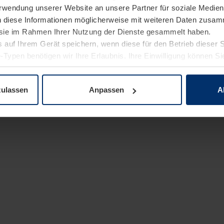
Verwendung unserer Website an unsere Partner für soziale Medi
n diese Informationen möglicherweise mit weiteren Daten zusam
e sie im Rahmen Ihrer Nutzung der Dienste gesammelt haben.
 auf Ihrem Gerät speichern, wenn diese für den Betrieb dieser 
-Typen benötigen wir Ihre Erlaubnis. Ihre Einwilligung können Sie
enschutzerklärung
unserer Website ändern oder widerrufen.
zulassen
Anpassen
A