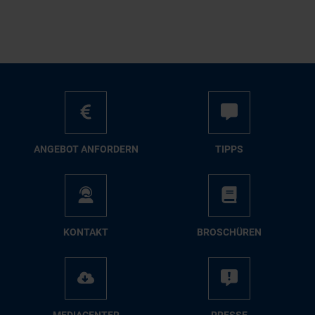
AN­GE­BOT AN­FOR­DERN
TIPPS
KON­TAKT
BRO­SCHÜ­REN