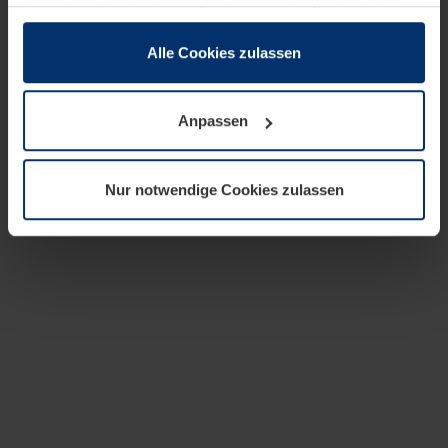
zusammen, die Sie ihnen bereitgestellt haben oder die
sie im Rahmen Ihrer Nutzung der Dienste gesammelt
haben.
Alle Cookies zulassen
Rechtlich können wir Cookies auf Ihrem Gerät speichern,
wenn diese für den Betrieb dieser Seite unbedingt
Anpassen
notwendig sind. Für alle anderen Cookie-Typen benötigen
wir Ihre Erlaubnis. Ihre Einwilligung können Sie jederzeit
in der Cookie-Erläuterung auf der Seite
Nur notwendige Cookies zulassen
Datenschutzerklärung
unserer Website ändern oder
widerrufen.