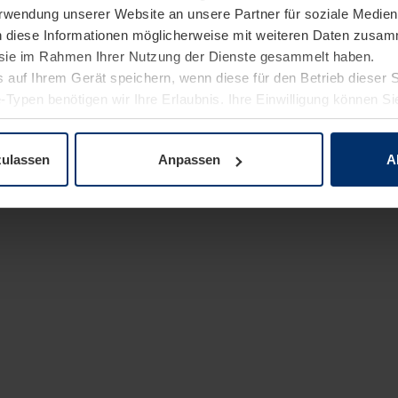
Verwendung unserer Website an unsere Partner für soziale Medi
n diese Informationen möglicherweise mit weiteren Daten zusam
e sie im Rahmen Ihrer Nutzung der Dienste gesammelt haben.
 auf Ihrem Gerät speichern, wenn diese für den Betrieb dieser 
-Typen benötigen wir Ihre Erlaubnis. Ihre Einwilligung können Sie
enschutzerklärung
unserer Website ändern oder widerrufen.
zulassen
Anpassen
A