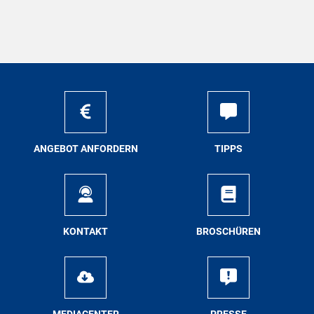
AN­GE­BOT AN­FOR­DERN
TIPPS
KON­TAKT
BRO­SCHÜ­REN