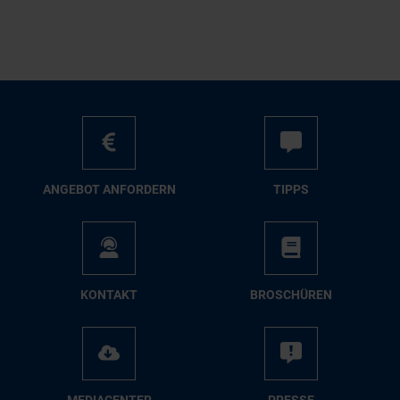
AN­GE­BOT AN­FOR­DERN
TIPPS
KON­TAKT
BRO­SCHÜ­REN