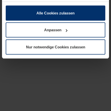
zusammen, die Sie ihnen bereitgestellt haben oder die
sie im Rahmen Ihrer Nutzung der Dienste gesammelt
haben.
Alle Cookies zulassen
Rechtlich können wir Cookies auf Ihrem Gerät speichern,
wenn diese für den Betrieb dieser Seite unbedingt
Anpassen
notwendig sind. Für alle anderen Cookie-Typen benötigen
wir Ihre Erlaubnis. Ihre Einwilligung können Sie jederzeit
in der Cookie-Erläuterung auf der Seite
Nur notwendige Cookies zulassen
Datenschutzerklärung
unserer Website ändern oder
widerrufen.