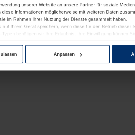
Verwendung unserer Website an unsere Partner für soziale Medi
n diese Informationen möglicherweise mit weiteren Daten zusam
e sie im Rahmen Ihrer Nutzung der Dienste gesammelt haben.
 auf Ihrem Gerät speichern, wenn diese für den Betrieb dieser 
-Typen benötigen wir Ihre Erlaubnis. Ihre Einwilligung können Sie
enschutzerklärung
unserer Website ändern oder widerrufen.
zulassen
Anpassen
A