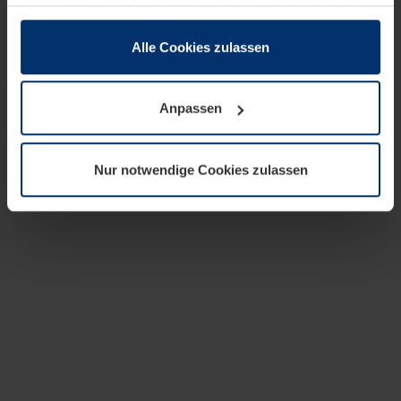
zusammen, die Sie ihnen bereitgestellt haben oder die
sie im Rahmen Ihrer Nutzung der Dienste gesammelt
haben.
Alle Cookies zulassen
Rechtlich können wir Cookies auf Ihrem Gerät speichern,
wenn diese für den Betrieb dieser Seite unbedingt
Anpassen
notwendig sind. Für alle anderen Cookie-Typen benötigen
wir Ihre Erlaubnis. Ihre Einwilligung können Sie jederzeit
in der Cookie-Erläuterung auf der Seite
Nur notwendige Cookies zulassen
Datenschutzerklärung
unserer Website ändern oder
widerrufen.