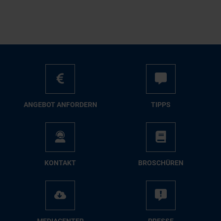
AN­GE­BOT AN­FOR­DERN
TIPPS
KON­TAKT
BRO­SCHÜ­REN