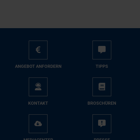
AN­GE­BOT AN­FOR­DERN
TIPPS
KON­TAKT
BRO­SCHÜ­REN