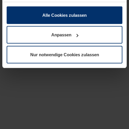
zusammen, die Sie ihnen bereitgestellt haben oder die
sie im Rahmen Ihrer Nutzung der Dienste gesammelt
haben.
Alle Cookies zulassen
Rechtlich können wir Cookies auf Ihrem Gerät speichern,
wenn diese für den Betrieb dieser Seite unbedingt
Anpassen
notwendig sind. Für alle anderen Cookie-Typen benötigen
wir Ihre Erlaubnis. Ihre Einwilligung können Sie jederzeit
in der Cookie-Erläuterung auf der Seite
Nur notwendige Cookies zulassen
Datenschutzerklärung
unserer Website ändern oder
widerrufen.