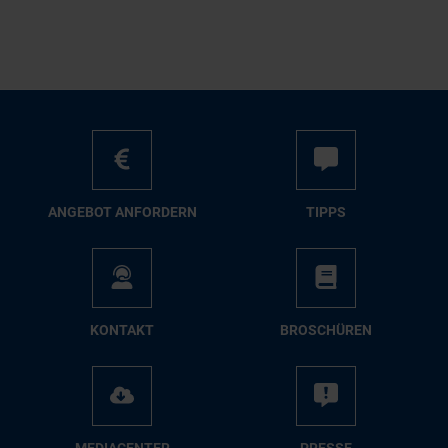
AN­GE­BOT AN­FOR­DERN
TIPPS
KON­TAKT
BRO­SCHÜ­REN