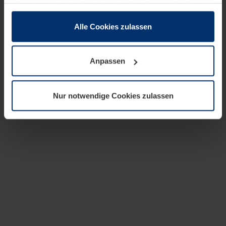
zusammen, die Sie ihnen bereitgestellt haben oder die
sie im Rahmen Ihrer Nutzung der Dienste gesammelt
haben.
Alle Cookies zulassen
Rechtlich können wir Cookies auf Ihrem Gerät speichern,
wenn diese für den Betrieb dieser Seite unbedingt
Anpassen
notwendig sind. Für alle anderen Cookie-Typen benötigen
wir Ihre Erlaubnis. Ihre Einwilligung können Sie jederzeit
in der Cookie-Erläuterung auf der Seite
Nur notwendige Cookies zulassen
Datenschutzerklärung
unserer Website ändern oder
widerrufen.