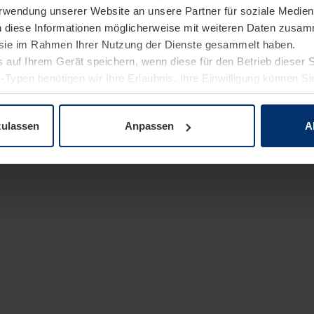
Verwendung unserer Website an unsere Partner für soziale Medi
n diese Informationen möglicherweise mit weiteren Daten zusam
e sie im Rahmen Ihrer Nutzung der Dienste gesammelt haben.
 auf Ihrem Gerät speichern, wenn diese für den Betrieb dieser 
-Typen benötigen wir Ihre Erlaubnis. Ihre Einwilligung können Sie
enschutzerklärung
unserer Website ändern oder widerrufen.
zulassen
Anpassen
A