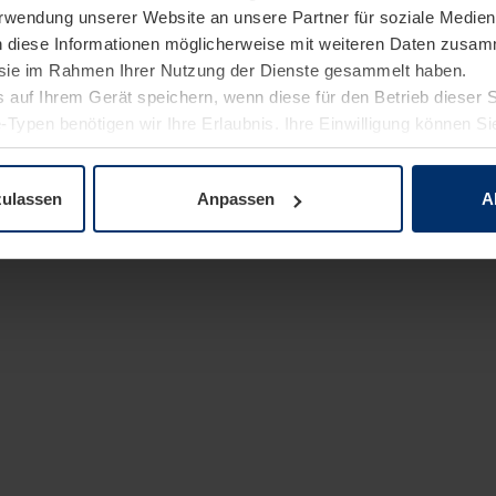
Verwendung unserer Website an unsere Partner für soziale Medi
n diese Informationen möglicherweise mit weiteren Daten zusam
e sie im Rahmen Ihrer Nutzung der Dienste gesammelt haben.
 auf Ihrem Gerät speichern, wenn diese für den Betrieb dieser 
-Typen benötigen wir Ihre Erlaubnis. Ihre Einwilligung können Sie
enschutzerklärung
unserer Website ändern oder widerrufen.
zulassen
Anpassen
A