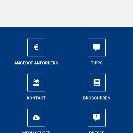
AN­GE­BOT AN­FOR­DERN
TIPPS
KON­TAKT
BRO­SCHÜ­REN