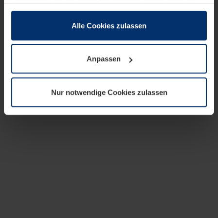
zusammen, die Sie ihnen bereitgestellt haben oder die
sie im Rahmen Ihrer Nutzung der Dienste gesammelt
haben.
Alle Cookies zulassen
Rechtlich können wir Cookies auf Ihrem Gerät speichern,
wenn diese für den Betrieb dieser Seite unbedingt
Anpassen
notwendig sind. Für alle anderen Cookie-Typen benötigen
wir Ihre Erlaubnis. Ihre Einwilligung können Sie jederzeit
in der Cookie-Erläuterung auf der Seite
Nur notwendige Cookies zulassen
Datenschutzerklärung
unserer Website ändern oder
widerrufen.