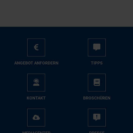
AN­GE­BOT AN­FOR­DERN
TIPPS
KON­TAKT
BRO­SCHÜ­REN