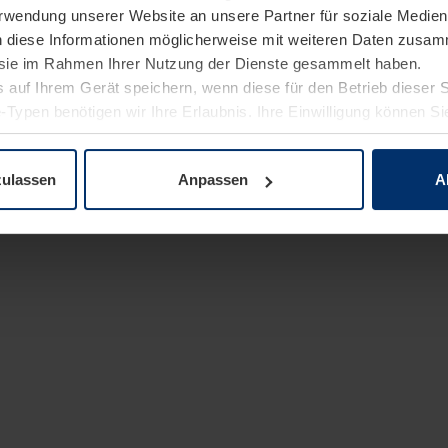
Verwendung unserer Website an unsere Partner für soziale Medi
n diese Informationen möglicherweise mit weiteren Daten zusam
e sie im Rahmen Ihrer Nutzung der Dienste gesammelt haben.
 auf Ihrem Gerät speichern, wenn diese für den Betrieb dieser 
-Typen benötigen wir Ihre Erlaubnis. Ihre Einwilligung können Sie
enschutzerklärung
unserer Website ändern oder widerrufen.
zulassen
Anpassen
A