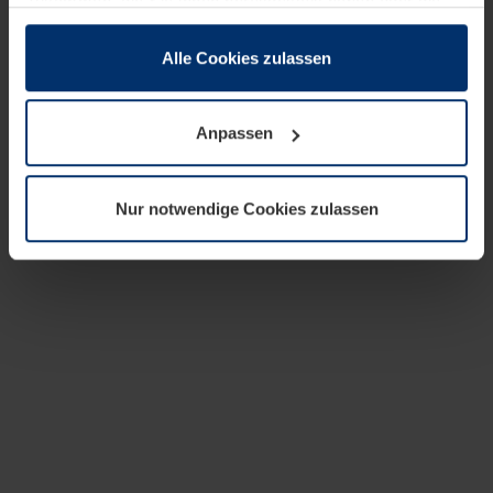
zusammen, die Sie ihnen bereitgestellt haben oder die
sie im Rahmen Ihrer Nutzung der Dienste gesammelt
haben.
Alle Cookies zulassen
Rechtlich können wir Cookies auf Ihrem Gerät speichern,
wenn diese für den Betrieb dieser Seite unbedingt
Anpassen
notwendig sind. Für alle anderen Cookie-Typen benötigen
wir Ihre Erlaubnis. Ihre Einwilligung können Sie jederzeit
in der Cookie-Erläuterung auf der Seite
Nur notwendige Cookies zulassen
Datenschutzerklärung
unserer Website ändern oder
widerrufen.