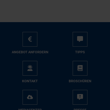
AN­GE­BOT AN­FOR­DERN
TIPPS
KON­TAKT
BRO­SCHÜ­REN