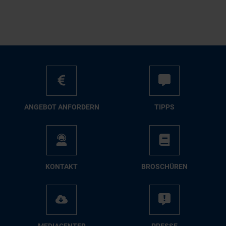
AN­GE­BOT AN­FOR­DERN
TIPPS
KON­TAKT
BRO­SCHÜ­REN