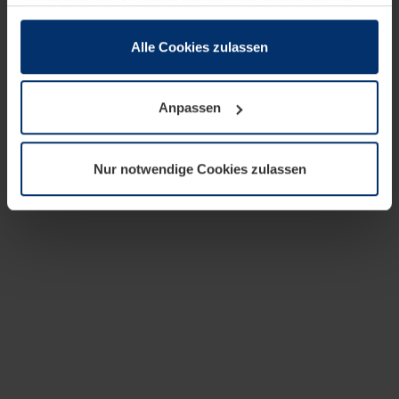
zusammen, die Sie ihnen bereitgestellt haben oder die
sie im Rahmen Ihrer Nutzung der Dienste gesammelt
haben.
Alle Cookies zulassen
Rechtlich können wir Cookies auf Ihrem Gerät speichern,
wenn diese für den Betrieb dieser Seite unbedingt
Anpassen
notwendig sind. Für alle anderen Cookie-Typen benötigen
wir Ihre Erlaubnis. Ihre Einwilligung können Sie jederzeit
in der Cookie-Erläuterung auf der Seite
Nur notwendige Cookies zulassen
Datenschutzerklärung
unserer Website ändern oder
widerrufen.