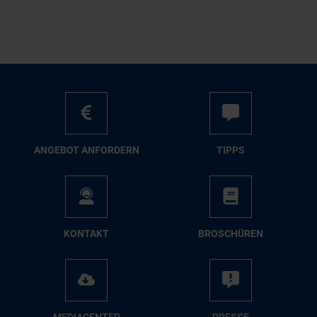
AN­GE­BOT AN­FOR­DERN
TIPPS
KON­TAKT
BRO­SCHÜ­REN