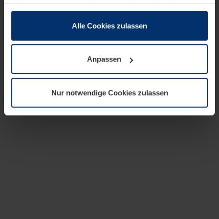
zusammen, die Sie ihnen bereitgestellt haben oder die
sie im Rahmen Ihrer Nutzung der Dienste gesammelt
haben.
Alle Cookies zulassen
Rechtlich können wir Cookies auf Ihrem Gerät speichern,
wenn diese für den Betrieb dieser Seite unbedingt
Anpassen
notwendig sind. Für alle anderen Cookie-Typen benötigen
wir Ihre Erlaubnis. Ihre Einwilligung können Sie jederzeit
in der Cookie-Erläuterung auf der Seite
Nur notwendige Cookies zulassen
Datenschutzerklärung
unserer Website ändern oder
widerrufen.