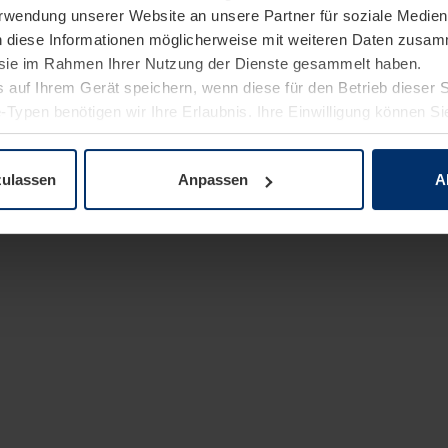
Verwendung unserer Website an unsere Partner für soziale Medi
n diese Informationen möglicherweise mit weiteren Daten zusam
e sie im Rahmen Ihrer Nutzung der Dienste gesammelt haben.
 auf Ihrem Gerät speichern, wenn diese für den Betrieb dieser 
-Typen benötigen wir Ihre Erlaubnis. Ihre Einwilligung können Sie
enschutzerklärung
unserer Website ändern oder widerrufen.
zulassen
Anpassen
A