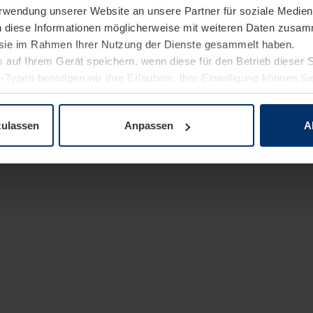
Verwendung unserer Website an unsere Partner für soziale Medi
n diese Informationen möglicherweise mit weiteren Daten zusam
e sie im Rahmen Ihrer Nutzung der Dienste gesammelt haben.
 auf Ihrem Gerät speichern, wenn diese für den Betrieb dieser 
-Typen benötigen wir Ihre Erlaubnis. Ihre Einwilligung können Sie
enschutzerklärung
unserer Website ändern oder widerrufen.
zulassen
Anpassen
A