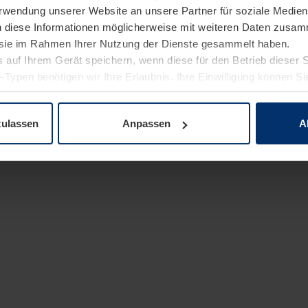
Verwendung unserer Website an unsere Partner für soziale Medi
n diese Informationen möglicherweise mit weiteren Daten zusam
e sie im Rahmen Ihrer Nutzung der Dienste gesammelt haben.
 auf Ihrem Gerät speichern, wenn diese für den Betrieb dieser 
-Typen benötigen wir Ihre Erlaubnis. Ihre Einwilligung können Sie
enschutzerklärung
unserer Website ändern oder widerrufen.
zulassen
Anpassen
A