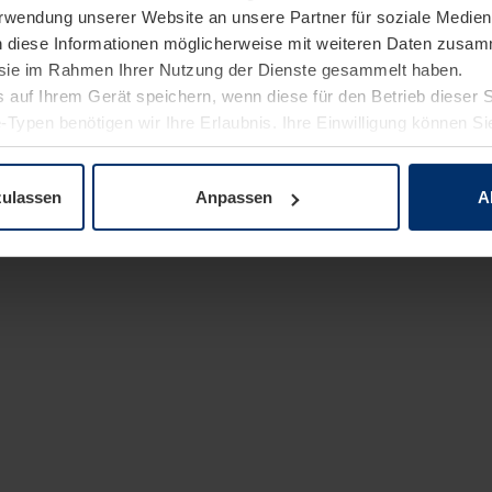
Verwendung unserer Website an unsere Partner für soziale Medi
n diese Informationen möglicherweise mit weiteren Daten zusam
e sie im Rahmen Ihrer Nutzung der Dienste gesammelt haben.
 auf Ihrem Gerät speichern, wenn diese für den Betrieb dieser 
-Typen benötigen wir Ihre Erlaubnis. Ihre Einwilligung können Sie
enschutzerklärung
unserer Website ändern oder widerrufen.
zulassen
Anpassen
A