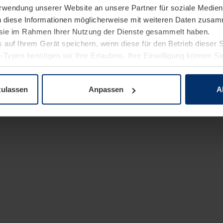
Verwendung unserer Website an unsere Partner für soziale Medi
n diese Informationen möglicherweise mit weiteren Daten zusam
e sie im Rahmen Ihrer Nutzung der Dienste gesammelt haben.
 auf Ihrem Gerät speichern, wenn diese für den Betrieb dieser 
-Typen benötigen wir Ihre Erlaubnis. Ihre Einwilligung können Sie
enschutzerklärung
unserer Website ändern oder widerrufen.
zulassen
Anpassen
A